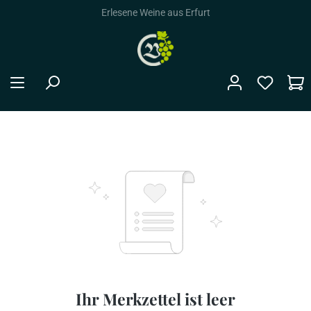
Erlesene Weine aus Erfurt
alt springen
Ihr Merkzettel ist leer